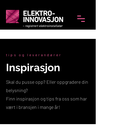
tips og leverandører
Inspirasjon
Skal du pusse opp? Eller oppgradere din
belysning?
Finn inspirasjon og tips fra oss som har
vært i bransjen i mange år!