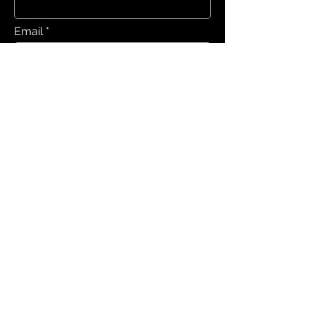
Email
Telefon
Send
Finn #inspirasjon på
Instagram gjennom